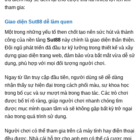
tham gia:
Giao diện Sut88 dễ làm quen
Một trong những yếu tố then chốt tạo nên sức hút và thành
công của nền tảng
Sut88
này chính là giao diện thân thiện.
Đội ngũ phát triển đã đầu tư kỹ lưỡng trong thiết kế và xây
dựng giao diện trang web, đảm bảo vừa bắt mắt vừa dễ sử
dụng, phù hợp với mọi đối tượng người chơi.
Ngay từ lần truy cập đầu tiên, người dùng sẽ dễ dàng
nhận thấy sự hiện đại trong cách phối màu, sự khoa học
trong bố cục và sự mượt mà trong thao tác. Các trò chơi
được bố trí rõ ràng, giúp người chơi nhanh chóng tìm
được mục mình quan tâm và sẽ không gặp bất kỳ trở ngại
nào trong quá trình sử dụng.
Người chơi có thể tham gia trên cả máy tính hay điện thoại
đều được. Nhà cái hỗ trợ cho anh em có thể cá cược mọi