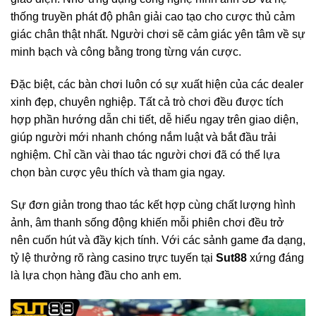
thống truyền phát độ phân giải cao tạo cho cược thủ cảm
giác chân thật nhất. Người chơi sẽ cảm giác yên tâm về sự
minh bạch và công bằng trong từng ván cược.
Đặc biệt, các bàn chơi luôn có sự xuất hiện của các dealer
xinh đẹp, chuyên nghiệp. Tất cả trò chơi đều được tích
hợp phần hướng dẫn chi tiết, dễ hiểu ngay trên giao diện,
giúp người mới nhanh chóng nắm luật và bắt đầu trải
nghiệm. Chỉ cần vài thao tác người chơi đã có thể lựa
chọn bàn cược yêu thích và tham gia ngay.
Sự đơn giản trong thao tác kết hợp cùng chất lượng hình
ảnh, âm thanh sống động khiến mỗi phiên chơi đều trở
nên cuốn hút và đầy kịch tính. Với các sảnh game đa dạng,
tỷ lệ thưởng rõ ràng casino trực tuyến tại
Sut88
xứng đáng
là lựa chọn hàng đầu cho anh em.