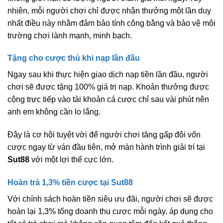
nhiên, mỗi người chơi chỉ được nhận thưởng một lần duy
nhất điều này nhằm đảm bảo tính công bằng và bảo vệ môi
trường chơi lành mạnh, minh bạch.
Tặng cho cược thủ khi nạp lần đầu
Ngay sau khi thực hiện giao dịch nạp tiền lần đầu, người
chơi sẽ được tặng 100% giá trị nạp. Khoản thưởng được
cộng trực tiếp vào tài khoản cá cược chỉ sau vài phút nên
anh em không cần lo lắng.
Đây là cơ hội tuyệt vời để người chơi tăng gấp đôi vốn
cược ngay từ ván đầu tiên, mở màn hành trình giải trí tại
Sut88
với một lợi thế cực lớn.
Hoàn trả 1,3% tiền cược tại Sut88
Với chính sách hoàn tiền siêu ưu đãi, người chơi sẽ được
hoàn lại 1,3% tổng doanh thu cược mỗi ngày, áp dụng cho