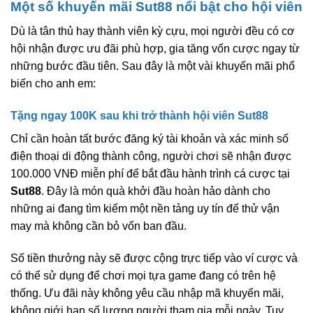
Một số khuyến mãi Sut88 nổi bật cho hội viên
Dù là tân thủ hay thành viên kỳ cựu, mọi người đều có cơ
hội nhận được ưu đãi phù hợp, gia tăng vốn cược ngay từ
những bước đầu tiên. Sau đây là một vài khuyến mãi phổ
biến cho anh em:
Tặng ngay 100K sau khi trở thành hội viên Sut88
Chỉ cần hoàn tất bước đăng ký tài khoản và xác minh số
điện thoại di động thành công, người chơi sẽ nhận được
100.000 VNĐ miễn phí để bắt đầu hành trình cá cược tại
Sut88
. Đây là món quà khởi đầu hoàn hảo dành cho
những ai đang tìm kiếm một nền tảng uy tín để thử vận
may mà không cần bỏ vốn ban đầu.
Số tiền thưởng này sẽ được cộng trực tiếp vào ví cược và
có thể sử dụng để chơi mọi tựa game đang có trên hệ
thống. Ưu đãi này không yêu cầu nhập mã khuyến mãi,
không giới hạn số lượng người tham gia mỗi ngày. Tuy