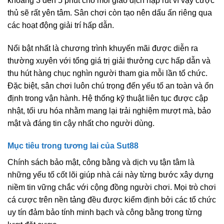
khoảng 3 đến 5 phút cho mỗi giao dịch nạp rút vì vậy cược
thủ sẽ rất yên tâm. Sân chơi còn tạo nên dấu ấn riêng qua
các hoạt động giải trí hấp dẫn.
Nổi bật nhất là chương trình khuyến mãi được diễn ra
thường xuyên với tổng giá trị giải thưởng cực hấp dẫn và
thu hút hàng chục nghìn người tham gia mỗi lần tổ chức.
Đặc biệt, sân chơi luôn chú trọng đến yếu tố an toàn và ổn
định trong vận hành. Hệ thống kỹ thuật liên tục được cập
nhật, tối ưu hóa nhằm mang lại trải nghiệm mượt mà, bảo
mật và đáng tin cậy nhất cho người dùng.
Mục tiêu trong tương lai của Sut88
Chính sách bảo mật, công bằng và dịch vụ tận tâm là
những yếu tố cốt lõi giúp nhà cái này từng bước xây dựng
niềm tin vững chắc với cộng đồng người chơi. Mọi trò chơi
cá cược trên nền tảng đều được kiểm định bởi các tổ chức
uy tín đảm bảo tính minh bạch và công bằng trong từng