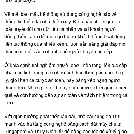
lượt đặt cược.
Về mặt bảo mật, hệ thống sử dụng công nghệ bảo vệ
thông tin hiện đại nhất hiện nay. Điều này nhằm giữ an
toàn tuyệt đối cho dữ liệu cá nhân và tài khoản người
dùng. Bên cạnh đó, đội ngũ hỗ trợ khách hàng hoạt động
liên tục thông qua nhiều kênh, luôn sẵn sàng giải đáp mọi
thắc mắc một cách nhanh chóng và chuyên nghiệp.
Ở khía cạnh trải nghiệm người chơi, nền tảng liên tục cập
nhật các tính năng mới như cảnh báo thời gian chơi hợp
lý, giới hạn cá cược an toàn, hay bảng xếp hạng người
thắng lớn. Những tiện ích này giúp người chơi giải trí hiệu
quả và còn hướng đến sự an toàn và trách nhiệm trong cá
cược.
Với định hướng phát triển lâu dài, nhà cái cũng đầu tư
mạnh vào hạ tầng công nghệ bằng cách đặt máy chủ tại
Singapore và Thụy Điển, từ đó nâng cao tốc độ xử lý giao