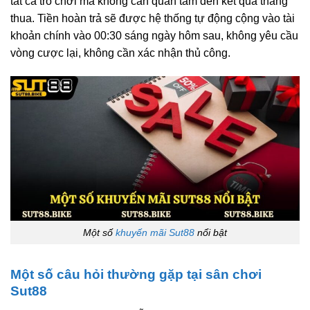
tất cả trò chơi mà không cần quan tâm đến kết quả thắng
thua. Tiền hoàn trả sẽ được hệ thống tự động cộng vào tài
khoản chính vào 00:30 sáng ngày hôm sau, không yêu cầu
vòng cược lại, không cần xác nhận thủ công.
Một số
khuyến mãi Sut88
nổi bật
Một số câu hỏi thường gặp tại sân chơi
Sut88