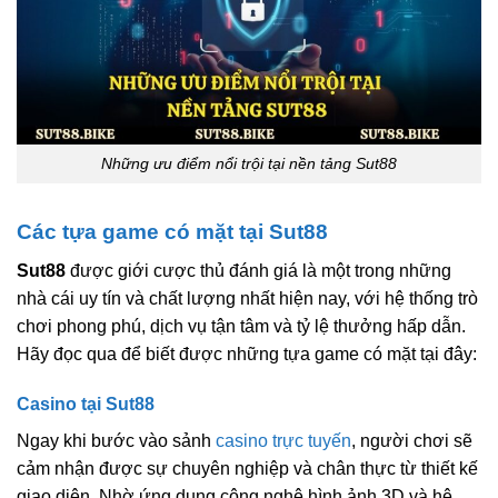
Những ưu điểm nổi trội tại nền tảng Sut88
Các tựa game có mặt tại Sut88
Sut88
được giới cược thủ đánh giá là một trong những
nhà cái uy tín và chất lượng nhất hiện nay, với hệ thống trò
chơi phong phú, dịch vụ tận tâm và tỷ lệ thưởng hấp dẫn.
Hãy đọc qua để biết được những tựa game có mặt tại đây:
Casino tại Sut88
Ngay khi bước vào sảnh
casino trực tuyến
, người chơi sẽ
cảm nhận được sự chuyên nghiệp và chân thực từ thiết kế
giao diện. Nhờ ứng dụng công nghệ hình ảnh 3D và hệ